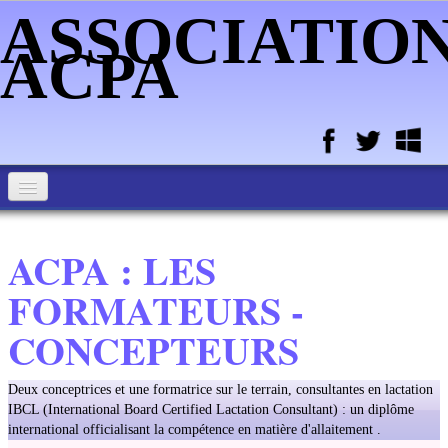
ASSOCIATIO
ACPA
ACCUEIL ASSOCIATION ACPA
ACPA : LES
MEMBRES DE L'ASSOCIATION
FORMATEURS -
ALIMENTATION DU NOUVEAU-NE ET DE L'ENFANT
CONCEPTEURS
PORTAGE - MASSAGE - SOMMEIL - BAIN ENVELOPPE - DU
BB
Deux conceptrices et une formatrice sur le terrain, consultantes en lactation
ATELIER HOPITAL DE MELUN ET CPTS
IBCL (International Board Certified Lactation Consultant) : un diplôme
international officialisant la compétence en matière d'allaitement .
BIO ENERGIE ACMOS - MASSAGES ENERGETIQUES -