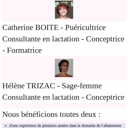
DEPROGRAMMATION DES SENSIBILITES LUMEN CARE -
C.BOITE
MASSAGES ENERGETIQUES ET MASSAGES RELAXATION -
Catherine BOITE - Puéricultrice
GUY WAWSZCZYK
Consultante en lactation - Conceptrice
ACROYOGA / CIRQUE
- Formatrice
VIDEOS
LIENS FAVORIS
CONTACT
Hélène TRIZAC - Sage-femme
FORMATION
Consultante en lactation - Conceptrice
Nous bénéficions toutes deux :
d'une expérience de plusieurs années dans le domaine de l'allaitement