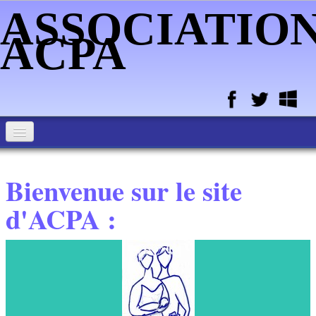
ASSOCIATIO
ACPA
ACCUEIL ASSOCIATION ACPA
Bienvenue sur le site
MEMBRES DE L'ASSOCIATION
d'ACPA :
ALIMENTATION DU NOUVEAU-NE ET DE L'ENFANT
PORTAGE - MASSAGE - SOMMEIL - BAIN ENVELOPPE - DU
BB
ATELIER HOPITAL DE MELUN ET CPTS
BIO ENERGIE ACMOS - MASSAGES ENERGETIQUES -