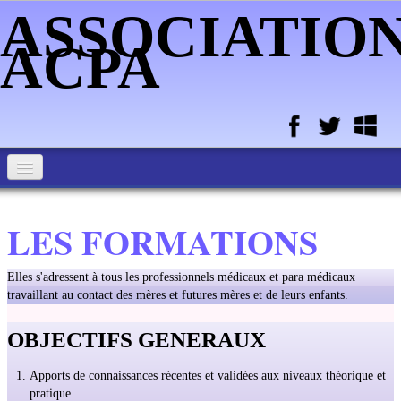
ASSOCIATIO
ACPA
ACCUEIL ASSOCIATION ACPA
LES FORMATIONS
MEMBRES DE L'ASSOCIATION
ALIMENTATION DU NOUVEAU-NE ET DE L'ENFANT
Elles s'adressent à tous les professionnels médicaux et para médicaux
travaillant au contact des mères et futures mères et de leurs enfants.
PORTAGE - MASSAGE - SOMMEIL - BAIN ENVELOPPE - DU
BB
OBJECTIFS GENERAUX
ATELIER HOPITAL DE MELUN ET CPTS
Apports de connaissances récentes et validées aux niveaux théorique et
pratique.
BIO ENERGIE ACMOS - MASSAGES ENERGETIQUES -