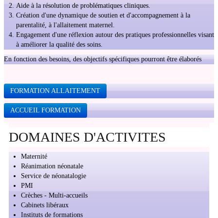
Aide à la résolution de problématiques cliniques.
DEPROGRAMMATION DES SENSIBILITES LUMEN CARE -
Création d'une dynamique de soutien et d'accompagnement à la
C.BOITE
parentalité, à l'allaitement maternel.
Engagement d'une réflexion autour des pratiques professionnelles visant
MASSAGES ENERGETIQUES ET MASSAGES RELAXATION -
à améliorer la qualité des soins.
GUY WAWSZCZYK
En fonction des besoins, des objectifs spécifiques pourront être élaborés
ACROYOGA / CIRQUE
VIDEOS
FORMATION ALLAITEMENT
LIENS FAVORIS
ACCUEIL FORMATION
CONTACT
DOMAINES D'ACTIVITES
FORMATION
Maternité
Réanimation néonatale
Service de néonatalogie
PMI
Crèches - Multi-accueils
Cabinets libéraux
Instituts de formations